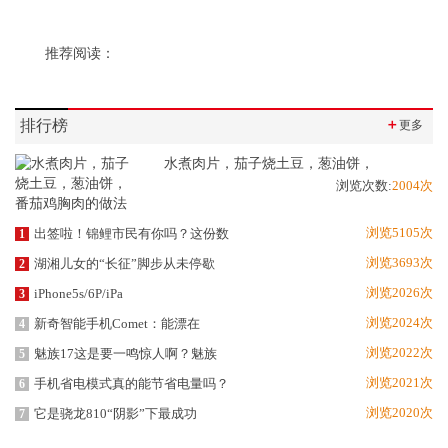
推荐阅读：
排行榜
＋
更多
水煮肉片，茄子烧土豆，葱油饼，
浏览次数:
2004次
浏览5105次
出签啦！锦鲤市民有你吗？这份数
1
浏览3693次
湖湘儿女的“长征”脚步从未停歇
2
浏览2026次
iPhone5s/6P/iPa
3
浏览2024次
新奇智能手机Comet：能漂在
4
浏览2022次
魅族17这是要一鸣惊人啊？魅族
5
浏览2021次
手机省电模式真的能节省电量吗？
6
浏览2020次
它是骁龙810“阴影”下最成功
7