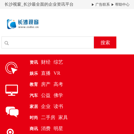
长沙视窗_长沙最全面的企业资讯平台
广告联系
帮助中心
搜索
财经
综艺
资讯
直播
VR
娱乐
房产
高考
教育
公益
佛学
汽车
企业
读书
家居
二手房
家具
时尚
消费
明星
商讯