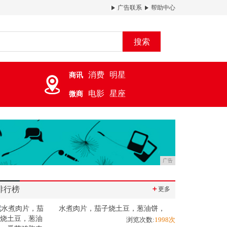
广告联系
帮助中心
搜索
消费
明星
商讯
电影
星座
微商
广告
排行榜
＋
更多
水煮肉片，茄子烧土豆，葱油饼，
浏览次数:
1998次