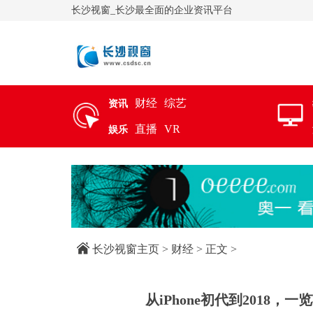
长沙视窗_长沙最全面的企业资讯平台
财经
综艺
资讯
直播
VR
娱乐
长沙视窗主页
>
财经
> 正文 >
从iPhone初代到2018