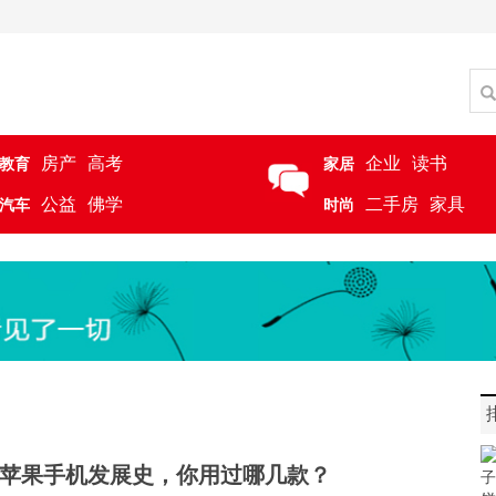
房产
高考
企业
读书
教育
家居
公益
佛学
二手房
家具
汽车
时尚
，一览苹果手机发展史，你用过哪几款？