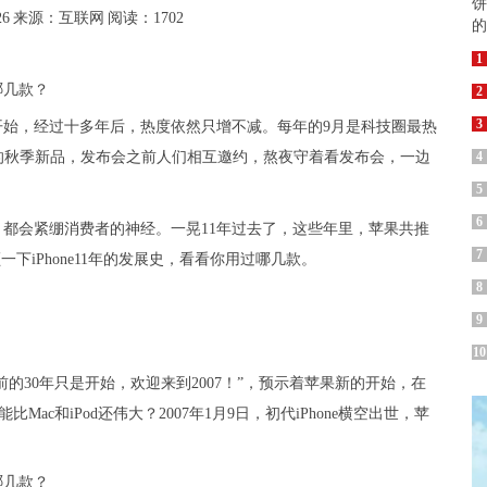
26
来源：互联网
阅读：1702
1
2
3
代开始，经过十多年后，热度依然只增不减。每年的9月是科技圈最热
的秋季新品，发布会之前人们相互邀约，熬夜守着看发布会，一边
4
5
6
新品，都会紧绷消费者的神经。一晃11年过去了，这些年里，苹果共推
7
一下iPhone11年的发展史，看看你用过哪几款。
8
9
10
“此前的30年只是开始，欢迎来到2007！”，预示着苹果新的开始，在
Mac和iPod还伟大？2007年1月9日，初代iPhone横空出世，苹