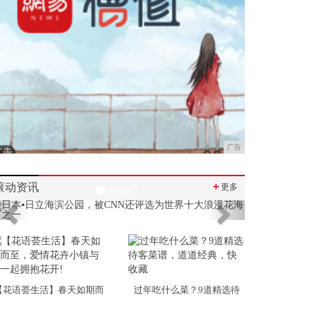
广告
滚动资讯
＋
更多
Previous
Next
【花语荟生活】春天如期而
过年吃什么菜？9道精选待