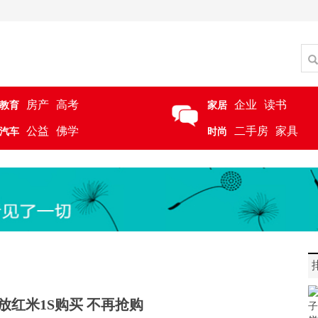
房产
高考
企业
读书
教育
家居
公益
佛学
二手房
家具
汽车
时尚
放红米1S购买 不再抢购