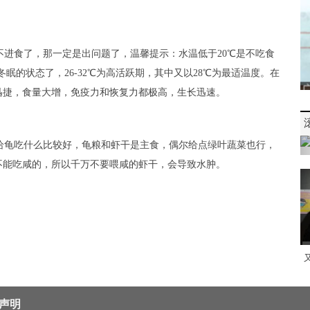
进食了，那一定是出问题了，温馨提示：水温低于20℃是不吃食
眠的状态了，26-32℃为高活跃期，其中又以28℃为最适温度。在
迅捷，食量大增，免疫力和恢复力都极高，生长迅速。
给龟吃什么比较好，龟粮和虾干是主食，偶尔给点绿叶蔬菜也行，
不能吃咸的，所以千万不要喂咸的虾干，会导致水肿。
声明