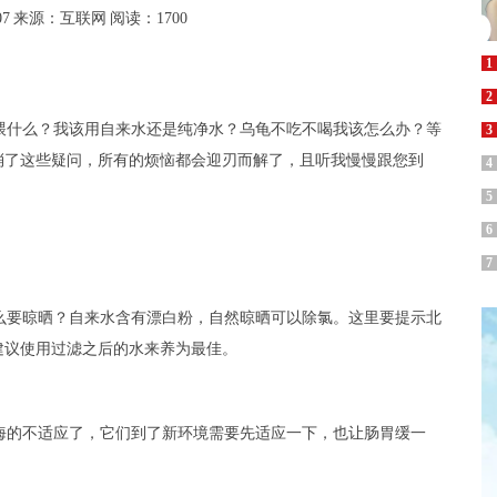
07
来源：互联网
阅读：1700
1
2
喂什么？我该用自来水还是纯净水？乌龟不吃不喝我该怎么办？等
3
消了这些疑问，所有的烦恼都会迎刃而解了，且听我慢慢跟您到
4
5
6
7
么要晾晒？自来水含有漂白粉，自然晾晒可以除氯。这里要提示北
建议使用过滤之后的水来养为最佳。
海的不适应了，它们到了新环境需要先适应一下，也让肠胃缓一