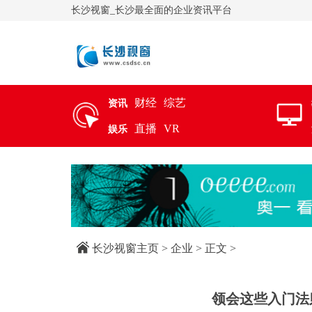
长沙视窗_长沙最全面的企业资讯平台
财经
综艺
资讯
直播
VR
娱乐
长沙视窗主页
>
企业
> 正文 >
领会这些入门法