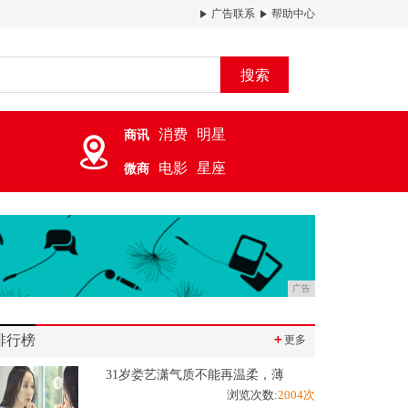
广告联系
帮助中心
搜索
消费
明星
商讯
电影
星座
微商
广告
排行榜
＋
更多
31岁娄艺潇气质不能再温柔，薄
浏览次数:
2004次