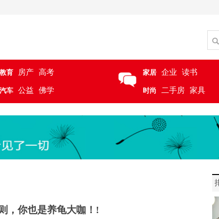
房产
高考
企业
读书
教育
家居
公益
佛学
二手房
家具
汽车
时尚
则，你也是养龟大咖！!