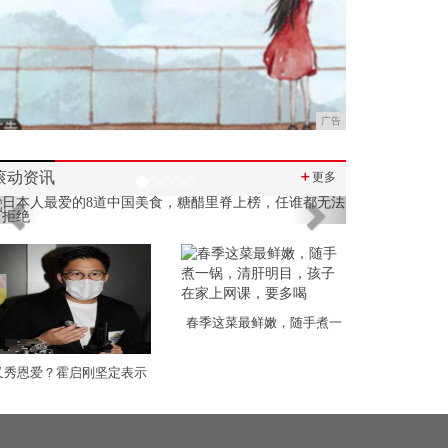
广告
滚动资讯
＋
更多
Previous
Next
春季这菜最鲜嫩，随手煮一
又秀恩爱？霍启刚坚定表示