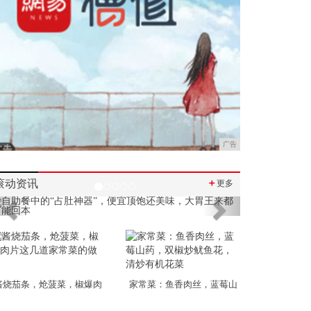
广告
滚动资讯
＋
更多
Previous
Next
酱烧茄条，炝菠菜，椒爆肉
家常菜：鱼香肉丝，蓝莓山