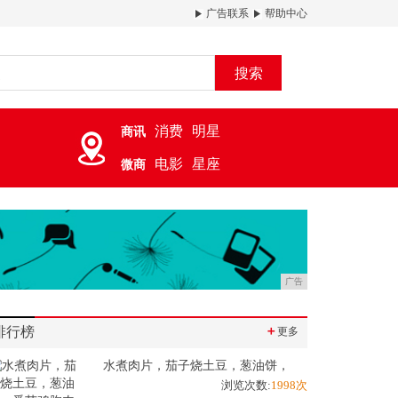
广告联系
帮助中心
搜索
消费
明星
商讯
电影
星座
微商
广告
排行榜
＋
更多
水煮肉片，茄子烧土豆，葱油饼，
浏览次数:
1998次