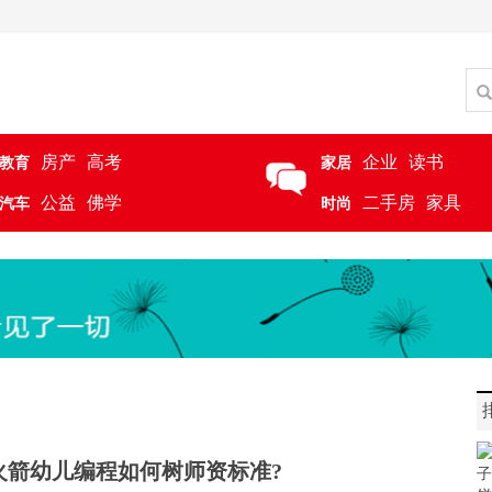
房产
高考
企业
读书
教育
家居
公益
佛学
二手房
家具
汽车
时尚
火箭幼儿编程如何树师资标准?