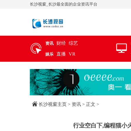
长沙视窗_长沙最全面的企业资讯平台
财经
综艺
资讯
直播
VR
娱乐
长沙视窗主页
>
资讯
> 正文 >
行业空白下,编程猫小