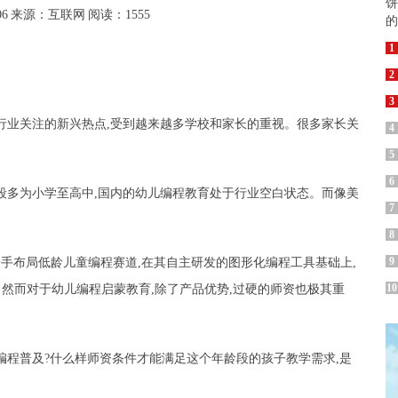
06
来源：互联网
阅读：1555
1
2
3
行业关注的新兴热点,受到越来越多学校和家长的重视。很多家长关
4
5
6
段多为小学至高中,国内的幼儿编程教育处于行业空白状态。而像美
7
。
8
9
便着手布局低龄儿童编程赛道,在其自主研发的图形化编程工具基础上,
10
。然而对于幼儿编程启蒙教育,除了产品优势,过硬的师资也极其重
编程普及?什么样师资条件才能满足这个年龄段的孩子教学需求,是