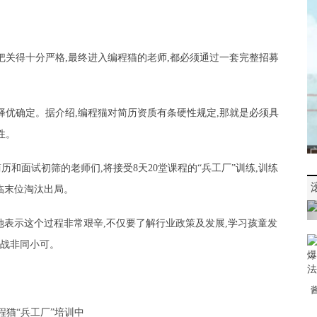
把关得十分严格,最终进入编程猫的老师,都必须通过一套完整招募
择优确定。据介绍,编程猫对简历资质有条硬性规定,那就是必须具
性。
和面试初筛的老师们,将接受8天20堂课程的“兵工厂”训练,训练
临末位淘汰出局。
她表示这个过程非常艰辛,不仅要了解行业政策及发展,学习孩童发
挑战非同小可。
程猫“兵工厂”培训中