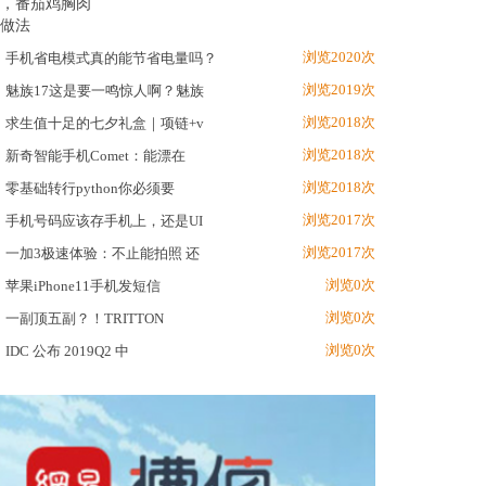
浏览2020次
手机省电模式真的能节省电量吗？
浏览2019次
魅族17这是要一鸣惊人啊？魅族
浏览2018次
求生值十足的七夕礼盒｜项链+v
浏览2018次
新奇智能手机Comet：能漂在
浏览2018次
零基础转行python你必须要
浏览2017次
手机号码应该存手机上，还是UI
浏览2017次
一加3极速体验：不止能拍照 还
浏览0次
苹果iPhone11手机发短信
浏览0次
一副顶五副？！TRITTON
浏览0次
IDC 公布 2019Q2 中